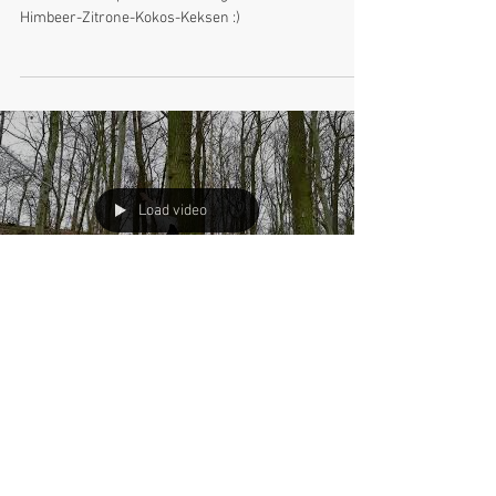
Kekse
VEGAN | ZUCKERFREI | LOWCARB | GLUTENFREI Das
wäre das Rezept zu meinen unglaublich lecker ROSA
Himbeer-Zitrone-Kokos-Keksen :)
Load video
Yogaflow im Zauberwald
HIER MÖCHTE ICH MIT EUCH EINEN YOGAFLOW