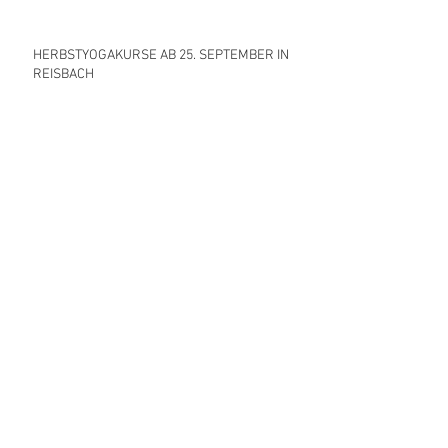
HERBSTYOGAKURSE AB 25. SEPTEMBER IN
REISBACH
YOGAKURSE IM FRÜHLING AB 17. APRIL IN
REISBACH
WINTERYOGAKURSE 2023
HERBST YOGAKURSE AB 10. OKTOBER
YIN YOGA & ÄTHERISCHE ÖLE