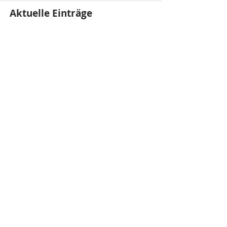
Aktuelle Einträge
WINTER YOGA KURSE 2026 IN REISBACH
YOGAKURSE IM HERBST 2024
YOGA IM FRÜHLING
SOMA & SOUL - Winteryogakurse ab
15.01.2024
INFO VORTRAG YONI STEAMING 16. + 17.
DEZ 23