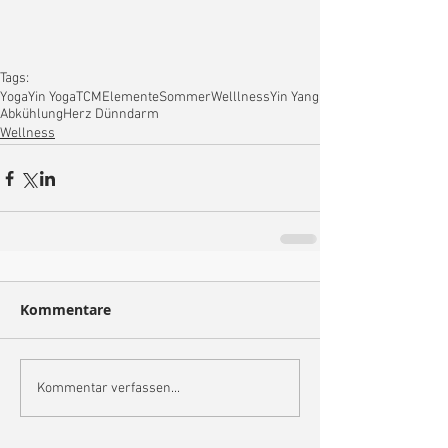
Tags:
Yoga
Yin Yoga
TCM
Elemente
Sommer
Welllness
Yin Yang
Abkühlung
Herz Dünndarm
Wellness
Kommentare
Kommentar verfassen...